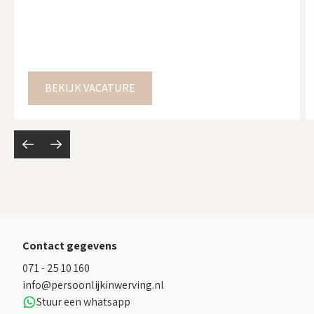
voor een tijdelijke opdracht. Functiegegevens Periode:
15 juli 2026 t/m 30 september 2026 Uren: 24 uur per
week Diensten: Ochtend-, avond- en slaapdiensten
Dienstverband: Detachering (geen ZZP) Functie-eisen
BEKIJK VACATURE
Ervaring binnen de […]
Contact gegevens
071 - 25 10 160
info@persoonlijkinwerving.nl
Stuur een whatsapp