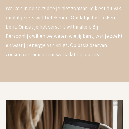
Werken in de zorg doe je niet zomaar: je kiest dit vak
omdat je iets wilt betekenen. Omdat je betrokken
bent. Omdat je het verschil wilt maken. Bij
Persoonlijk willen we weten wie jij bent, wat je zoekt
en waar jij energie van krijgt. Op basis daarvan
zoeken we samen naar werk dat bij jou past.