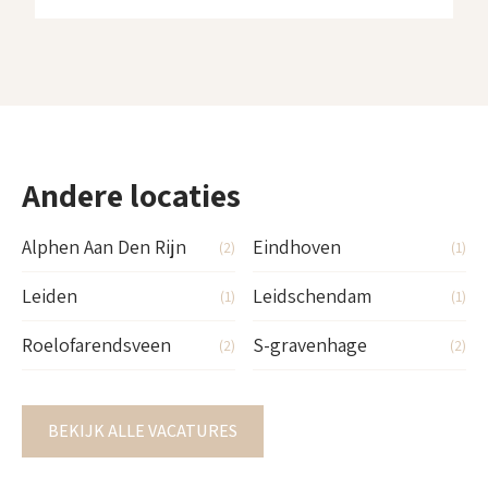
verstandelijke beperking? Dan maken we graag
kennis met je. Wat ga […]
Andere locaties
Alphen Aan Den Rijn
Eindhoven
(2)
(1)
Leiden
Leidschendam
(1)
(1)
Roelofarendsveen
S-gravenhage
(2)
(2)
BEKIJK ALLE VACATURES