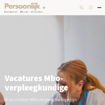
Vacatures Mbo-
verpleegkundige
In en rondom Mbo-verpleegkundige zijn