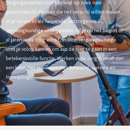
zorgorganisaties voortdurend op zoek naar
gemotiveerde mensen die het verschil willen maken,
of je nu werkt als helpende, verzorgende IG,
verpleegkundige of begeleider. Of je nu net begint of
al jaren in de zorg werkt, in Mbo-verpleegkundige
vind je volop kansen om aan de slag te gaan in een
betekenisvolle functie. Werken in de zorg is meer dan
een baan, het is werken met aandacht, warmte en
toewijding.