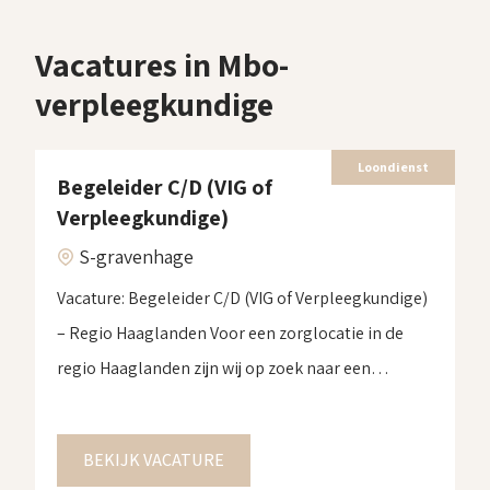
Vacatures in Mbo-
verpleegkundige
Loondienst
Begeleider C/D (VIG of
Verpleegkundige)
S-gravenhage
Vacature: Begeleider C/D (VIG of Verpleegkundige)
– Regio Haaglanden Voor een zorglocatie in de
regio Haaglanden zijn wij op zoek naar een
Begeleider C/D. Heb jij ervaring met complexe zorg
en wil jij een waardevolle bijdrage leveren aan de
BEKIJK VACATURE
ondersteuning van volwassenen met een