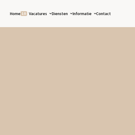
Home
Vacatures
Diensten
Informatie
Contact
10
Vakgebieden
Voor zorgprofessionals
Over ons
Voor zorglocaties
Nieuws
Detacheren
ZZP
Losse diensten