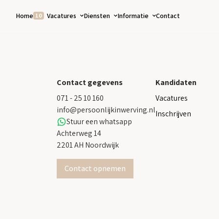
Home
Vacatures
Diensten
Informatie
Contact
10
Vakgebieden
Voor zorgprofessionals
Over ons
Voor zorglocaties
Nieuws
Detacheren
Contact gegevens
Kandidaten
ZZP
071 - 25 10 160
Vacatures
Losse diensten
info@persoonlijkinwerving.nl
Inschrijven
Stuur een whatsapp
Achterweg 14
2201 AH Noordwijk
Contact opnemen