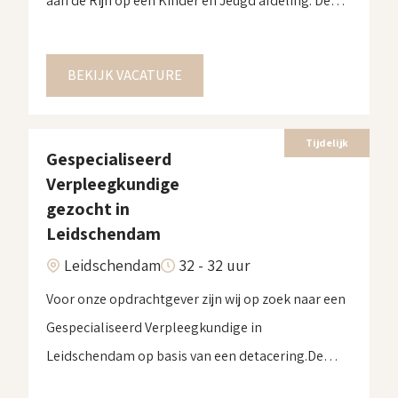
aan de Rijn op een Kinder en Jeugd afdeling. De
detacering is van 15 september tot 31 december
2025. Voor meer informatie over deze opdracht
BEKIJK VACATURE
neem contact met ons op!
Tijdelijk
Gespecialiseerd
Verpleegkundige
gezocht in
Leidschendam
Leidschendam
32 - 32 uur
Voor onze opdrachtgever zijn wij op zoek naar een
Gespecialiseerd Verpleegkundige in
Leidschendam op basis van een detacering.De
startdatum van deze detacering is 15 september