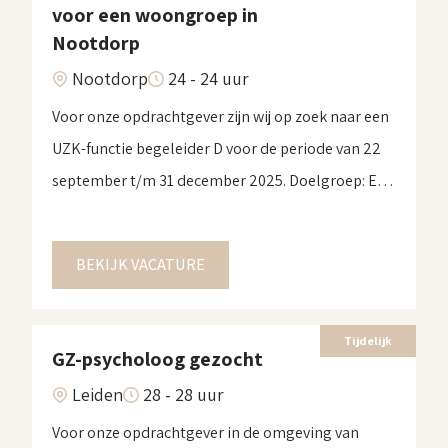
voor een woongroep in
Nootdorp
Nootdorp
24 - 24 uur
Voor onze opdrachtgever zijn wij op zoek naar een
UZK-functie begeleider D voor de periode van 22
september t/m 31 december 2025. Doelgroep: EVB
en 1 op 1 begeleiding met MVG. Geen zware
agressie.Benodigde kwalificaties: Medicatie, ADL,
BEKIJK VACATURE
Epilepsie, kennis op gebied van zorgplannen.
Locatieprofiel:Bij deze woongroep in Nootdorp
wonen volwassenen met een ernstige
Tijdelijk
GZ-psycholoog gezocht
verstandelijke beperking […]
Leiden
28 - 28 uur
Voor onze opdrachtgever in de omgeving van