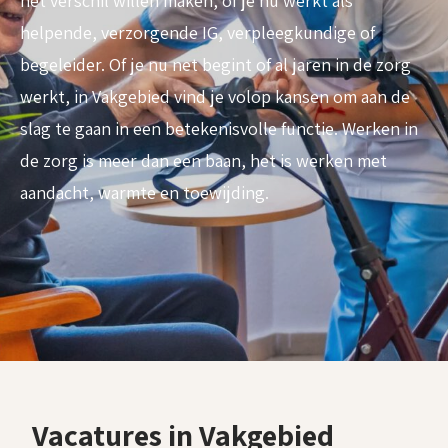
het verschil willen maken, of je nu werkt als
helpende, verzorgende IG, verpleegkundige of
begeleider. Of je nu net begint of al jaren in de zorg
werkt, in Vakgebied vind je volop kansen om aan de
slag te gaan in een betekenisvolle functie. Werken in
de zorg is meer dan een baan, het is werken met
aandacht, warmte en toewijding.
Vacatures in Vakgebied