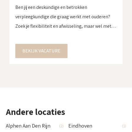
Ben jij een deskundige en betrokken
verpleegkundige die graag werkt met ouderen?
Zoek je flexibiliteit en afwisseling, maar wel met
inhoud en verantwoordelijkheid? Dan zijn wij op
zoek naar jou! Ben jij een deskundige en betrokken
BEKIJK VACATURE
verpleegkundige die graag werkt met ouderen?
Zoek je flexibiliteit en afwisseling, maar wel met
inhoud en verantwoordelijkheid? Dan zijn […]
Andere locaties
Alphen Aan Den Rijn
Eindhoven
(2)
(1)