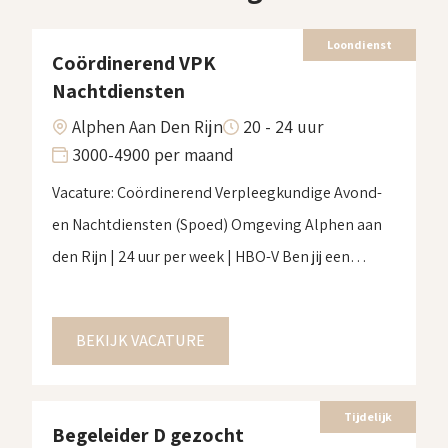
Loondienst
Coördinerend VPK
Nachtdiensten
Alphen Aan Den Rijn
20 - 24 uur
3000-4900 per maand
Vacature: Coördinerend Verpleegkundige Avond-
en Nachtdiensten (Spoed) Omgeving Alphen aan
den Rijn | 24 uur per week | HBO-V Ben jij een
verpleegkundige die graag verantwoordelijkheid
neemt en juist tijdens de avond- en nachturen het
BEKIJK VACATURE
verschil maakt? Voor een zorgorganisatie binnen
de gehandicaptenzorg in de omgeving van Alphen
aan den Rijn zijn wij op zoek […]
Tijdelijk
Begeleider D gezocht