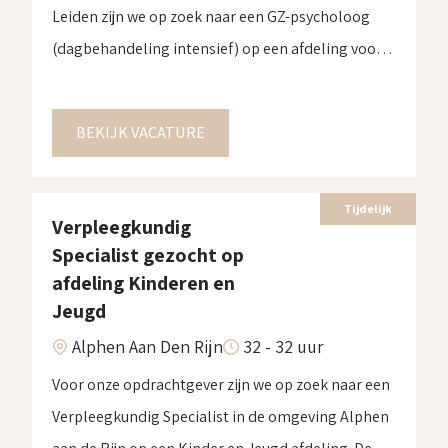
Leiden zijn we op zoek naar een GZ-psycholoog
(dagbehandeling intensief) op een afdeling voor
eetstoornissen.Dit gaat om een
detaceringsopdracht voor de periode van 15
BEKIJK VACATURE
september tot 31 december 2025 voor 28 uur per
week. Voor meer informatie over deze detacering
neem contact met ons op!
Tijdelijk
Verpleegkundig
Specialist gezocht op
afdeling Kinderen en
Jeugd
Alphen Aan Den Rijn
32 - 32 uur
Voor onze opdrachtgever zijn we op zoek naar een
Verpleegkundig Specialist in de omgeving Alphen