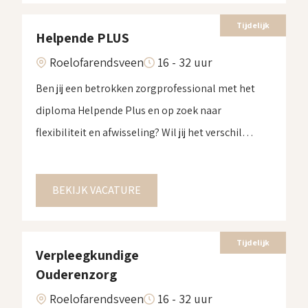
bericht.
Tijdelijk
Helpende PLUS
Roelofarendsveen
16 - 32 uur
Ben jij een betrokken zorgprofessional met het
diploma Helpende Plus en op zoek naar
flexibiliteit en afwisseling? Wil jij het verschil
maken in het leven van ouderen? Dan zijn wij op
zoek naar jou! Wat ga je doen?Als Helpende Plus
BEKIJK VACATURE
ondersteun je cliënten in de ouderenzorg bij hun
dagelijkse verzorging en welzijn. Je helpt met […]
Tijdelijk
Verpleegkundige
Ouderenzorg
Roelofarendsveen
16 - 32 uur