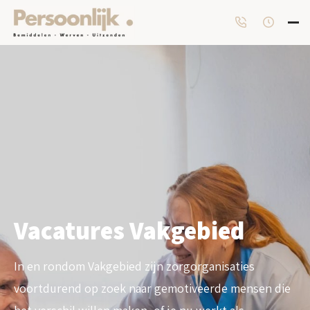
Vacatures Vakgebied
In en rondom Vakgebied zijn zorgorganisaties
voortdurend op zoek naar gemotiveerde mensen die