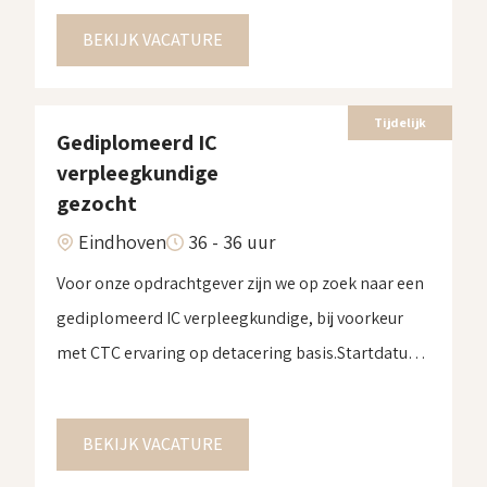
2025 en de einddatum is 31 december 2025. Voor
BEKIJK VACATURE
meer informatie over deze opdracht stuur ons een
bericht.
Tijdelijk
Gediplomeerd IC
verpleegkundige
gezocht
Eindhoven
36 - 36 uur
Voor onze opdrachtgever zijn we op zoek naar een
gediplomeerd IC verpleegkundige, bij voorkeur
met CTC ervaring op detacering basis.Startdatum
is z.s.m. en einddatum 31 december 2025. De
detacering is in de omgeving van Eindhoven. Voor
BEKIJK VACATURE
meer informatie over deze vacature, stuur ons een