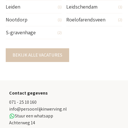
Leiden
Leidschendam
(1)
(1)
Nootdorp
Roelofarendsveen
(1)
(2)
S-gravenhage
(2)
BEKIJK ALLE VACATURES
Contact gegevens
071 - 25 10 160
info@persoonlijkinwerving.nl
Stuur een whatsapp
Achterweg 14