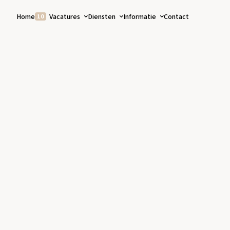
Home
Vacatures
Diensten
Informatie
Contact
10
Vakgebieden
Voor zorgprofessionals
Over ons
Voor zorglocaties
Nieuws
Detacheren
ZZP
Losse diensten